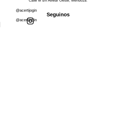
Calle M s/n Alvear Oeste, Mendoza.
@acertijogin
Seguinos
@acertijogin