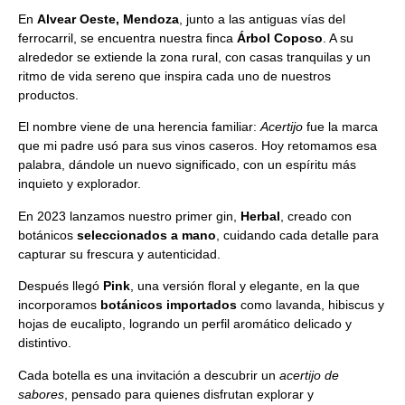
En
Alvear Oeste, Mendoza
, junto a las antiguas vías del
ferrocarril, se encuentra nuestra finca
Árbol Coposo
. A su
alrededor se extiende la zona rural, con casas tranquilas y un
ritmo de vida sereno que inspira cada uno de nuestros
productos.
El nombre viene de una herencia familiar:
Acertijo
fue la marca
que mi padre usó para sus vinos caseros. Hoy retomamos esa
palabra, dándole un nuevo significado, con un espíritu más
inquieto y explorador.
En 2023 lanzamos nuestro primer gin,
Herbal
, creado con
botánicos
seleccionados a mano
, cuidando cada detalle para
capturar su frescura y autenticidad.
Después llegó
Pink
, una versión floral y elegante, en la que
incorporamos
botánicos importados
como lavanda, hibiscus y
hojas de eucalipto, logrando un perfil aromático delicado y
distintivo.
Cada botella es una invitación a descubrir un
acertijo de
sabores
, pensado para quienes disfrutan explorar y