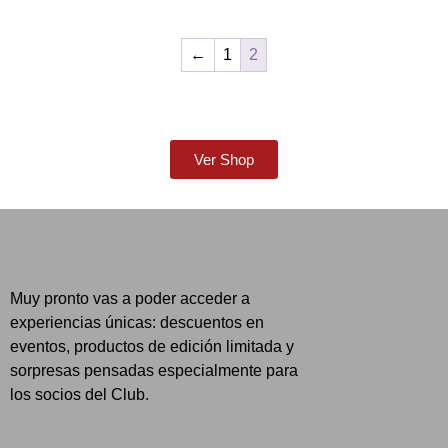
←
1
2
Ver Shop
Muy pronto vas a poder acceder a
experiencias únicas: descuentos en
eventos, productos de edición limitada y
sorpresas pensadas especialmente para
los socios del Club.