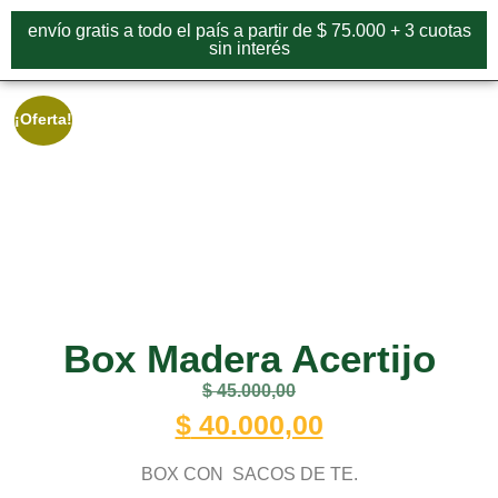
envío gratis a todo el país a partir de $ 75.000 + 3 cuotas
sin interés
¡Oferta!
Box Madera Acertijo
$
45.000,00
$
40.000,00
BOX CON SACOS DE TE.