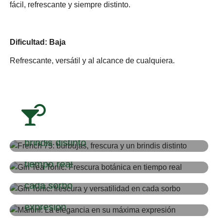
fácil, refrescante y siempre distinto.
Dificultad: Baja
Refrescante, versátil y al alcance de cualquiera.
CÓCTEL
French 75: burbujas, frescura y un
CÓCTEL
brindis distinto
Gin Tea Tonic: Frescura botánica en
CÓCTEL
tiempo real
Gin Tonic: frescura y versatilidad en
CÓCTEL
cada sorbo
Martini: La elegancia en su máxima
expresión
CÓCTEL